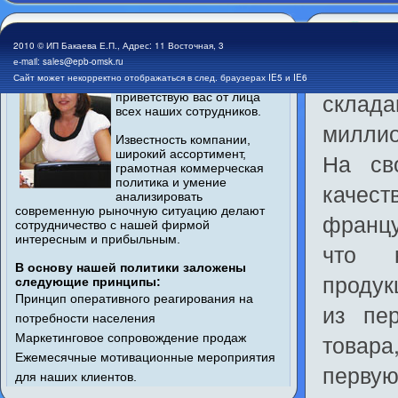
Бакаева Елена Павловна
Усл
2010 © ИП Бакаева Е.П., Адрес: 11 Восточная, 3
е-mail:
sales@epb-omsk.ru
Две б
Дорогие друзья, я как
Сайт может некорректно отображаться в след. браузерах IE5 и IE6
собственник компании
склад
приветствую вас от лица
всех наших сотрудников.
миллио
Известность компании,
широкий ассортимент,
На св
грамотная коммерческая
политика и умение
качес
анализировать
современную рыночную ситуацию делают
франц
сотрудничество с нашей фирмой
интересным и прибыльным.
что н
В основу нашей политики заложены
продук
следующие принципы:
Принцип оперативного реагирования на
из пе
потребности населения
товара
Маркетинговое сопровождение продаж
Ежемесячные мотивационные мероприятия
первую
для наших клиентов.