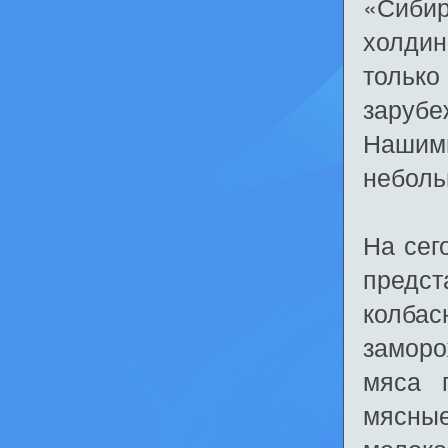
«Сиби
холдин
только
заруб
Нашими
неболь
На сег
предс
колба
замор
мяса п
мясны