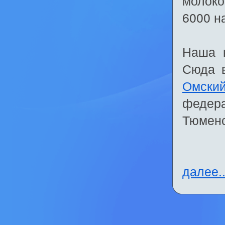
молоко
6000 н
Наша к
Сюда в
Омски
федера
Тюменс
далее..